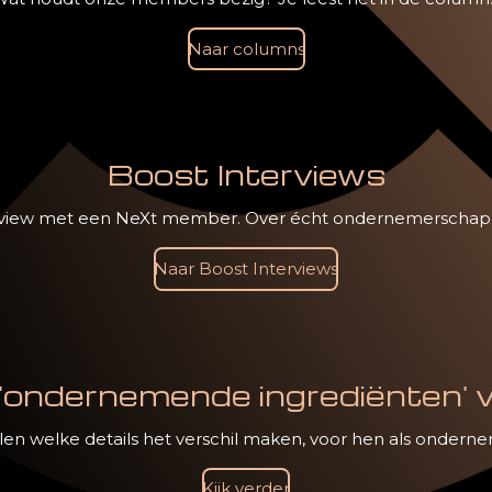
Naar columns
Boost Interviews
erview met een NeXt member. Over écht ondernemerschap, 
Naar Boost Interviews
'ondernemende ingrediënten' va
en welke details het verschil maken, voor hen als onder
Kijk verder