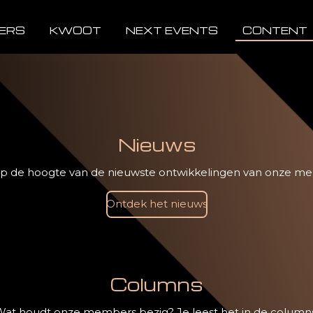
ERS
KWOOT
NEXT EVENTS
CONTENT
Nieuws
 op de hoogte van de nieuwste ontwikkelingen van onze m
Ontdek het nieuws
Columns
Wat houdt onze members bezig? Je leest het in de columns