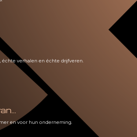
échte verhalen en échte drijfveren.
n...
nemer en voor hun onderneming.