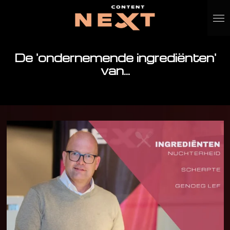
Ga
direct
naar
de
De 'ondernemende ingrediënten'
hoofdinhoud
van...