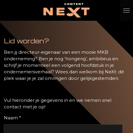
Ga
direct
naar
de
hoofdinhoud
Lid worden?
Ben jij directeur-eigenaar van een mooie MKB
onderneming? Ben je nog ‘hongerig’, ambitieus en
schrijf je momenteel een volgend hoofdstuk in je
ondernemersverhaal? Wees dan welkom bij NeXt: dé
plek waar je je zal omringen door gelijkgestemden.
Vul hieronder je gegevens in en we nemen snel
contact met je op!
Naam *