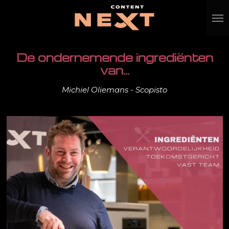
Ga
direct
naar
de
De ondernemende ingrediënten
hoofdinhoud
van...
Michiel Oliemans - Scopisto