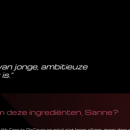
van jonge, ambitieuze
is."
 deze ingrediënten, Sanne?
t We Care to DisGover en privé niet langs elkaar, maar door 