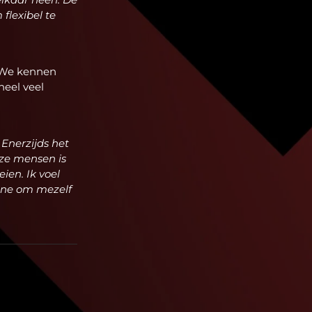
flexibel te
. We kennen
heel veel
 Enerzijds het
uze mensen is
eien. Ik voel
one om mezelf