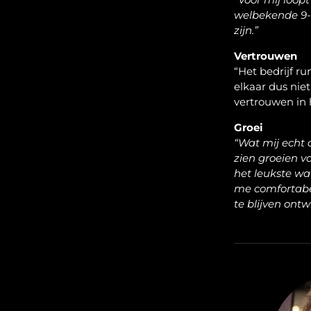
welbekende 9-5 
zijn.”
Vertrouwen
“Het bedrijf r
elkaar dus niet
vertrouwen in
Groei
“Wat mij echt 
zien groeien v
het leukste wat
me comfortabe
te blijven ontw