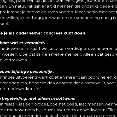
og: als jij laat zien dat je zelf ook leert, geef je anderen ru
oen. En natuurlijk zijn er altijd mensen die ondanks begelei
esprek moet je dan ook durven voeren. Maar begin met het
 willen, als ze begrijpen waarom de verandering nodig is 
kent.
ie je als ondernemer concreet kunt doen
baar wat er verandert.
edewerker in kaart welke taken verdwijnen, veranderen of 
r worden. Doe dat samen met je mensen. Alleen dat gespr
 en vertrouwen.
euwe bijdrage persoonlijk.
minder uitvoerend werk doet en meer gaat coördineren, c
ht meedenken, benoem dan waarom dat waardevol is, voor
 de medewerker zelf.
n begeleiding, niet alleen in software.
r in fases. Kies één proces, doe het goed, laat mensen wen
rek medewerkers bij keuzes over tools en werkwijzen. Elke 
an technologie zonder aandacht voor de mensen die erme