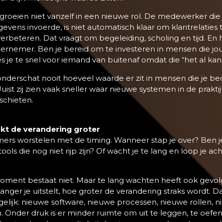
roeien niet vanzelf in een nieuwe rol. De medewerker die
vens invoerde, is niet automatisch klaar om klantrelaties
erbeteren. Dat vraagt om begeleiding, scholing en tijd. En h
dernemer. Ben je bereid om te investeren in mensen die jou
s je te snel voor iemand van buitenaf omdat die “het al kan
 onderschat nooit hoeveel waarde er zit in mensen die je bed
uist zij zien vaak sneller waar nieuwe systemen in de prakti
schieten.
t de verandering groter
ers worstelen met de timing. Wanneer stap je over? Ben j
 tools die nog niet rijp zijn? Of wacht je te lang en loop je ac
oment bestaat niet. Maar te lang wachten heeft ook gevol
nger je uitstelt, hoe groter de verandering straks wordt. 
egelijk: nieuwe software, nieuwe processen, nieuwe rollen, 
 Onder druk is er minder ruimte om uit te leggen, te oefe