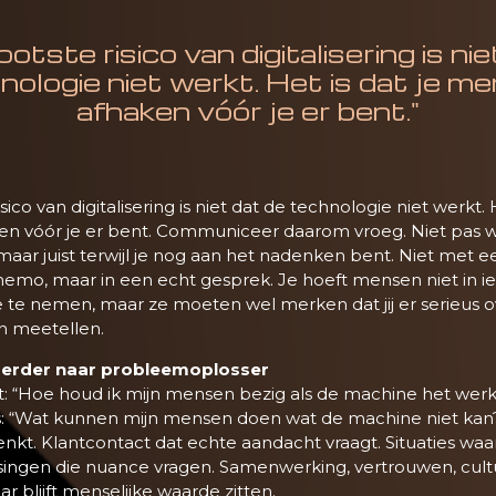
otste risico van digitalisering is ni
nologie niet werkt. Het is dat je m
afhaken vóór je er bent."
sico van digitalisering is niet dat de technologie niet werkt. H
n vóór je er bent. Communiceer daarom vroeg. Niet pas w
, maar juist terwijl je nog aan het nadenken bent. Niet met e
memo, maar in een echt gesprek. Je hoeft mensen niet in i
te nemen, maar ze moeten wel merken dat jij er serieus 
in meetellen.
oerder naar probleemoplosser
et: “Hoe houd ik mijn mensen bezig als de machine het wer
s: “Wat kunnen mijn mensen doen wat de machine niet kan?”
nkt. Klantcontact dat echte aandacht vraagt. Situaties waa
issingen die nuance vragen. Samenwerking, vertrouwen, cult
ar blijft menselijke waarde zitten.