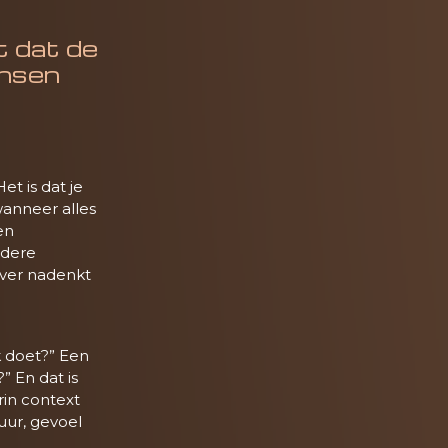
et dat de
ensen
et is dat je
anneer alles
en
edere
over nadenkt
k doet?” Een
 En dat is
rin context
uur, gevoel