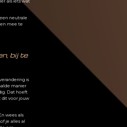
er als iets wat
 geen neutrale
nsen mee te
n, bij te
verandering is
aalde manier
ig. Dat hoeft
 dit voor jouw
 En wees als
 je alles al