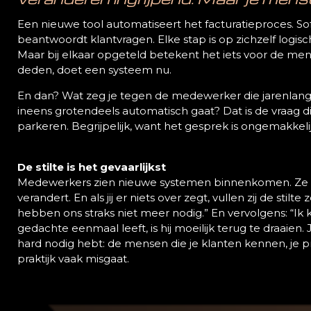
Een nieuwe tool automatiseert het facturatieproces. S
beantwoordt klantvragen. Elke stap is op zichzelf logisch
Maar bij elkaar opgeteld betekent het iets voor de men
deden, doet een systeem nu.
En dan? Wat zeg je tegen de medewerker die jarenlang
ineens grotendeels automatisch gaat? Dat is de vraag 
parkeren. Begrijpelijk, want het gesprek is ongemakkeli
De stilte is het gevaarlijkst
Medewerkers zien nieuwe systemen binnenkomen. Ze 
verandert. En als jij er niets over zegt, vullen zij de stilt
hebben ons straks niet meer nodig.” En vervolgens: “Ik 
gedachte eenmaal leeft, is hij moeilijk terug te draaien.
hard nodig hebt: de mensen die je klanten kennen, je 
praktijk vaak misgaat.