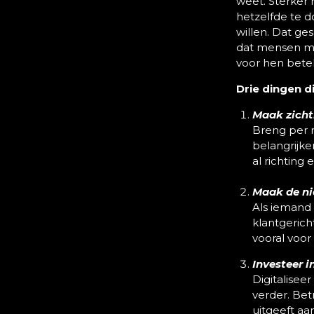
weet. Sterker n
hetzelfde te d
willen. Dat g
dat mensen mee
voor hen bete
Drie dingen d
Maak zicht
Breng per m
belangrijke
al richting
Maak de ni
Als iemand 
klantgeric
vooral voor
Investeer i
Digitalisee
verder. Bet
uitgeeft a