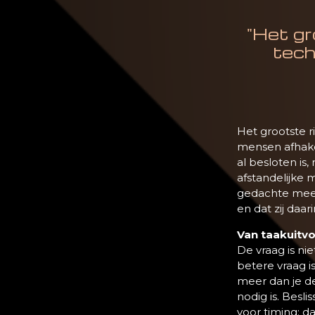
"Het gro
tech
Het grootste ri
mensen afhake
al besloten is
afstandelijke 
gedachte mee 
en dat zij daar
Van taakuitv
De vraag is ni
betere vraag i
meer dan je de
nodig is. Besl
voor timing: da