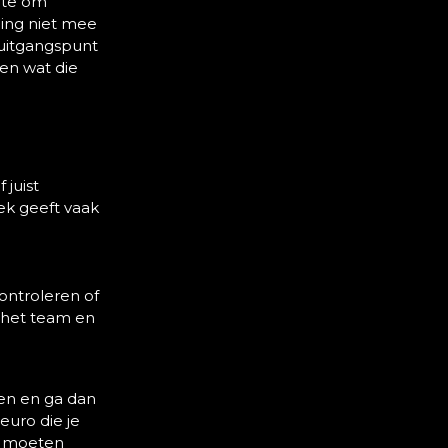
imte om
ding niet mee
 uitgangspunt
en wat die
juist
ek geeft vaak
ontroleren of
 het team en
nen en ga dan
euro die je
e moeten