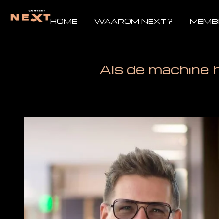
Ga
direct
HOME
WAAROM NEXT?
MEMB
naar
de
hoofdinhoud
Als de machine 