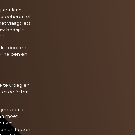
 jarenlang
 te beheren of
et vraagt iets
w bedrijf al
”?
rijf door en
jk helpen en
e te vroeg en
hter de feiten
gen voor je
Dan moet
nieuwe
nen en fouten