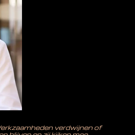
 Werkzaamheden verdwijnen of
 blijven en zij kijken mee.