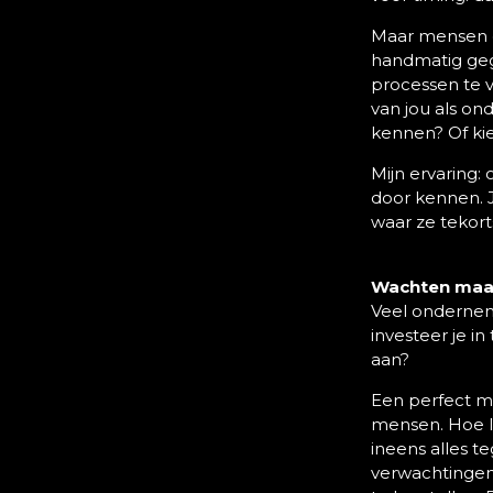
Maar mensen g
handmatig gege
processen te v
van jou als on
kennen? Of kie
Mijn ervaring:
door kennen. J
waar ze tekort
Wachten maak
Veel ondernem
investeer je in
aan?
Een perfect m
mensen. Hoe la
ineens alles t
verwachtingen.