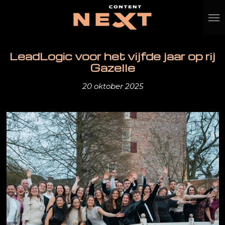
Ga
direct
naar
de
LeadLogic voor het vijfde jaar op rij
hoofdinhoud
Gazelle
20 oktober 2025