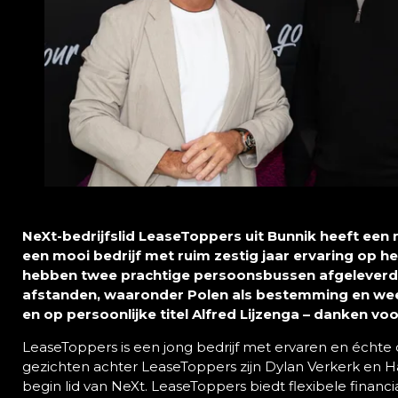
NeXt-bedrijfslid LeaseToppers uit Bunnik heeft een 
een mooi bedrijf met ruim zestig jaar ervaring op 
hebben twee prachtige persoonsbussen afgeleverd”,
afstanden, waaronder Polen als bestemming en weer
en op persoonlijke titel Alfred Lijzenga – danken v
LeaseToppers is een jong bedrijf met ervaren en échte
gezichten achter LeaseToppers zijn Dylan Verkerk en Har
begin lid van NeXt. LeaseToppers biedt flexibele financia