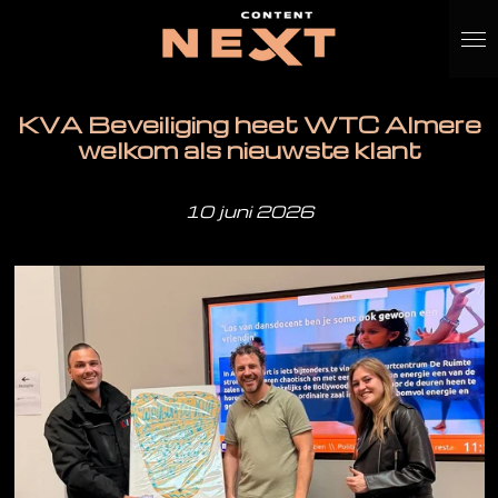
Ga
direct
naar
de
KVA Beveiliging heet WTC Almere
hoofdinhoud
welkom als nieuwste klant
10 juni 2026