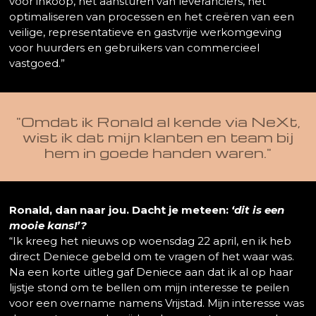
voor inkoop, het aansturen van leveranciers, het
optimaliseren van processen en het creëren van een
veilige, representatieve en gastvrije werkomgeving
voor huurders en gebruikers van commercieel
vastgoed.”
"Omdat ik Ronald al kende via NeXt,
wist ik dat mijn klanten en team bij
hem in goede handen waren."
Ronald, dan naar jou. Dacht je meteen:
‘dit is een
mooie kans!’?
“Ik kreeg het nieuws op woensdag 22 april, en ik heb
direct Deniece gebeld om te vragen of het waar was.
Na een korte uitleg gaf Deniece aan dat ik al op haar
lijstje stond om te bellen om mijn interesse te peilen
voor een overname namens Vrijstad. Mijn interesse was