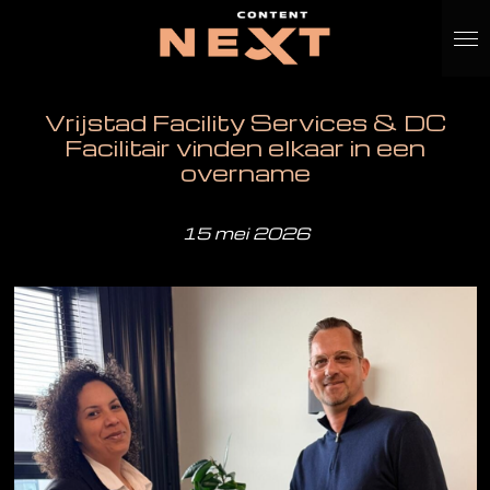
Ga
direct
naar
de
Vrijstad Facility Services & DC
hoofdinhoud
Facilitair vinden elkaar in een
overname
15 mei 2026