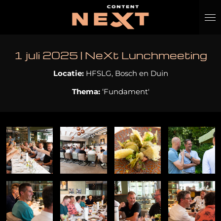
Ga
direct
naar
de
1 juli 2025 | NeXt Lunchmeeting
hoofdinhoud
Locatie:
HFSLG, Bosch en Duin
Thema:
‘Fundament'